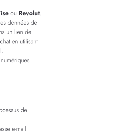
ise
ou
Revolut
.
 les données de
ns un lien de
chat en utilisant
l.
fs numériques
rocessus de
esse e-mail