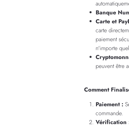
automatiqueme
Banque Num
Carte et PayP
carte directem
paiement sécu
n'importe quel
Cryptomonna
peuvent être 
Comment Finalis
Paiement :
Sé
commande.
Vérification 